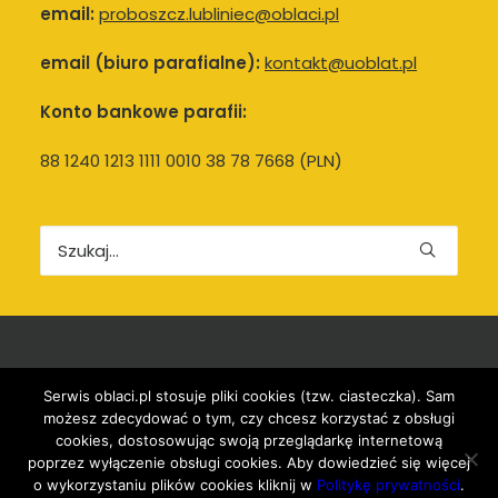
email:
proboszcz.lubliniec@oblaci.pl
email (biuro parafialne):
kontakt@uoblat.pl
Konto bankowe parafii:
88 1240 1213 1111 0010 38 78 7668 (PLN)
© 2022 Oblaci.pl Wszystkie prawa zastrzeżone. Ta strona
Serwis oblaci.pl stosuje pliki cookies (tzw. ciasteczka). Sam
możesz zdecydować o tym, czy chcesz korzystać z obsługi
wykorzystuje
cookies i używa polityki prywatności
cookies, dostosowując swoją przeglądarkę internetową
poprzez wyłączenie obsługi cookies. Aby dowiedzieć się więcej
Administrator strony –
info@oblaci.pl
o wykorzystaniu plików cookies kliknij w
Politykę prywatności
.